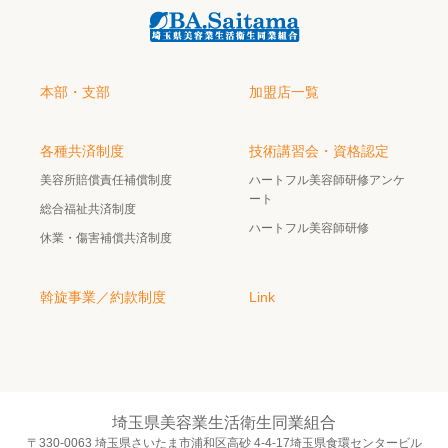
本部・支部
加盟店一覧
各種共済制度
技術講習会・資格認定
美容所賠償責任補償制度
ハートフル美容師研修アンケ
ート
総合福祉共済制度
ハートフル美容師研修
休業・傷害補償共済制度
斡旋事業／約款制度
Link
埼玉県美容業生活衛生同業組合
〒330-0063 埼玉県さいたま市浦和区高砂 4-4-17埼玉県食環センタービル