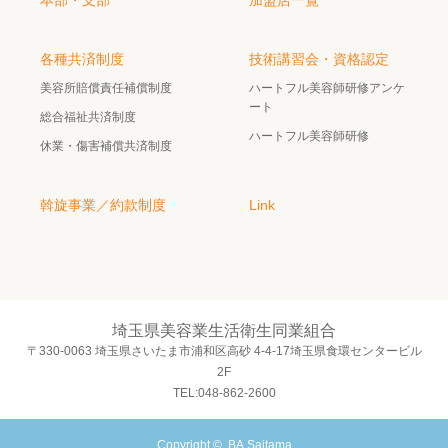
本部・支部
加盟店一覧
各種共済制度
技術講習会・資格認定
美容所賠償責任補償制度
ハートフル美容師研修アンケ
ート
総合福祉共済制度
ハートフル美容師研修
休業・傷害補償共済制度
斡旋事業／約款制度
Link
埼玉県美容業生活衛生同業組合
〒330-0063 埼玉県さいたま市浦和区高砂 4-4-17埼玉県食環センタービル
2F
TEL:048-862-2600
Copyright ©
BA.Saitama