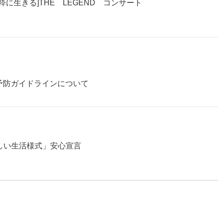
 [粋に生きる]THE LEGEND コンサート
予防ガイドラインについて
新しい生活様式」安心宣言